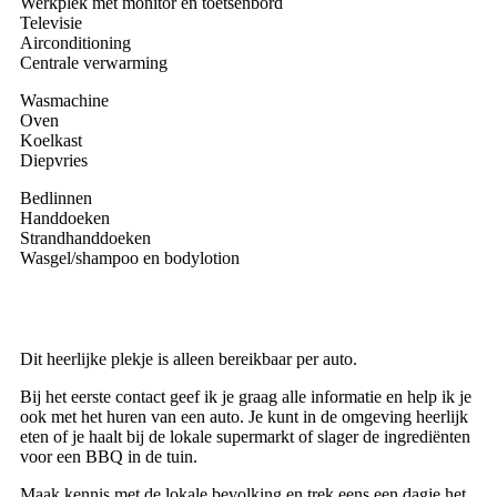
Werkplek met monitor en toetsenbord
Televisie
Airconditioning
Centrale verwarming
Wasmachine
Oven
Koelkast
Diepvries
Bedlinnen
Handdoeken
Strandhanddoeken
Wasgel/shampoo en bodylotion
Dit heerlijke plekje is alleen bereikbaar per auto.
Bij het eerste contact geef ik je graag alle informatie en help ik je
ook met het huren van een auto. Je kunt in de omgeving heerlijk
eten of je haalt bij de lokale supermarkt of slager de ingrediënten
voor een BBQ in de tuin.
Maak kennis met de lokale bevolking en trek eens een dagje het